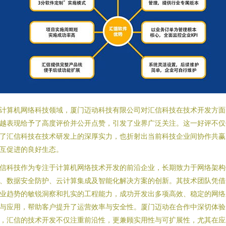
计算机网络科技领域，厦门迈动科技有限公司对汇信科技在技术开发方面
越表现给予了高度评价并公开点赞，引发了业界广泛关注。这一好评不仅
了汇信科技在技术研发上的深厚实力，也折射出当前科技企业间协作共赢
互促进的良好生态。
信科技作为专注于计算机网络技术开发的前沿企业，长期致力于网络架构
、数据安全防护、云计算集成及智能化解决方案的创新。其技术团队凭借
业趋势的敏锐洞察和扎实的工程能力，成功开发出多项高效、稳定的网络
与应用，帮助客户提升了运营效率与安全性。厦门迈动在合作中深切体验
，汇信的技术开发不仅注重前沿性，更兼顾实用性与可扩展性，尤其在应