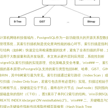
计算机网络科技领域内，PostgreSQL作为一款功能强大的开源关系型数
管理系统，其索引扫描机制是优化查询性能的核心环节。索引扫描是指利
引结构（如B树）快速定位和检索数据的技术，避免了全表扫描的开销，
适用于大数据量和高并发场景。本文将从硬件层到应用层，系统性剖析
ostgreSQL索引扫描的实现原理、优化策略及安全考量。\n\n### 一、索
描的基本原理\nPostgreSQL支持的索引类型包括B树、哈希、GiST、GI
BRIN，其中B树索引最为常见。索引扫描通过索引路径（Index Scan ）
引扫描（Index Only Scan，若索引包含所有必需列）实现。扫描过程始
引树根节点，按键值定位子节点，最终在叶片节点（leaf node）找到指
据磁盘块的指针（CTID）。图1展示了单列C2索引的结构。\n\n示例SQ
REATE INDEX idx
target ON nested
table(c2”);。\n\n### 二、关键概念
扫描\n关键操作指标包括堆取样桶页面修剪（Hash Stack Tree